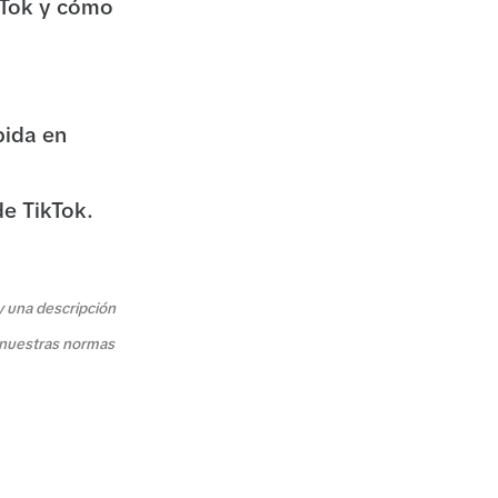
kTok y cómo
bida en
de TikTok.
 y una descripción
e nuestras normas