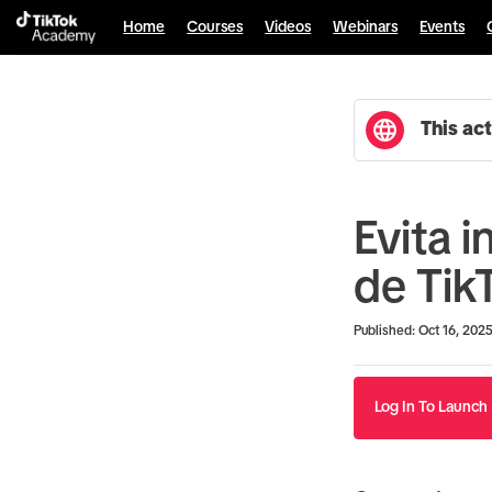
Home
Courses
Videos
Webinars
Events
This act
Evita i
de Tik
Duration
Average rating: 4.6
5 reviews
Published: Oct 16, 202
Log In To Launch