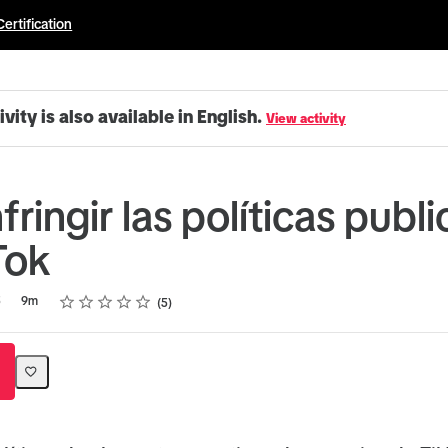
Certification
ivity is also available in English.
View activity
nfringir las políticas publi
Tok
Rating
1 star
2 stars
3 stars
4 stars
5 stars
5
9m
5