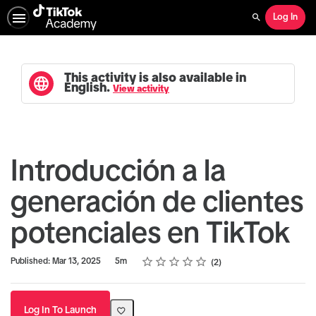
Log In
Search
This activity is also available in
English.
View activity
Introducción a la
generación de clientes
potenciales en TikTok
Rating
1 star
2 stars
3 stars
4 stars
5 stars
Duration
Average rating: 4.5
2 reviews
Published: Mar 13, 2025
5m
2
Log In To Launch