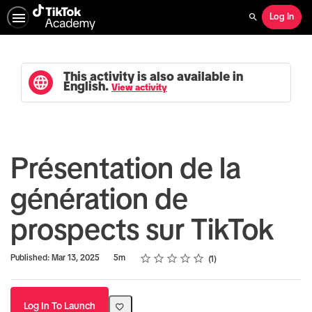
Log In
Search
This activity is also available in
English.
View activity
Présentation de la
génération de
prospects sur TikTok
Rating
1 star
2 stars
3 stars
4 stars
5 stars
Duration
Average rating: 5.0
1 review
Published: Mar 13, 2025
5m
1
Log In To Launch